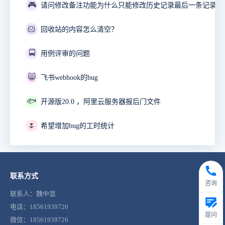
🎮
🐹
回收站的内容怎么清空？
🚍
用例评审的问题
😸
飞书webhook的bug
🐟
开源版20.0 ，阿里云服务器报后门文件
🌷
希望增加bug的工时统计
联系方式
咨询
联系人：魏中显
电话：18561939726
提问
微信：18561939726