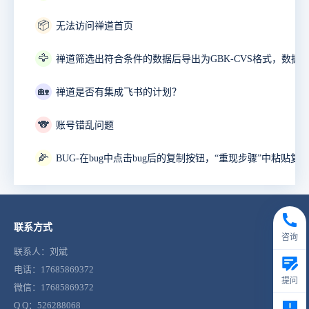
📦
无法访问禅道首页
🦅
🏡
禅道是否有集成飞书的计划？
🐨
账号错乱问题
🌽
联系方式
咨询
联系人：刘斌
电话：17685869372
提问
微信：17685869372
Q Q：526288068