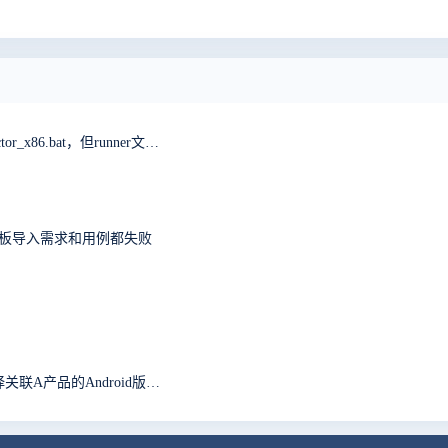
win64一键安装包，启动无反应，报错无法执行vc_detector_x86.bat，但runner文件夹中是vc_detector_x64.bat求解
08上使用模板导入需求和用例都失败
在一个项目中选择关联的A产品的iOS版本，就无法选择关联A产品的Android版本。有遇到类似问题的没有？