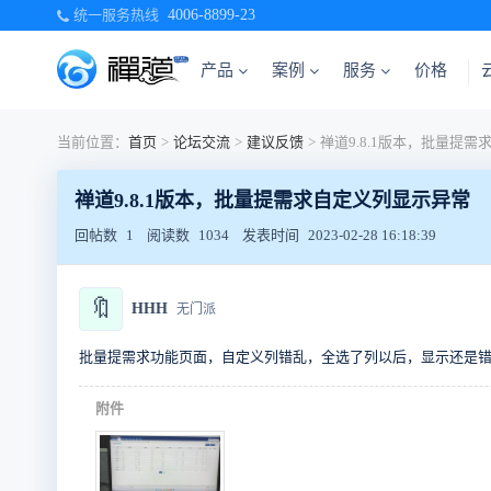
统一服务热线
4006-8899-23
产品
案例
服务
价格
当前位置：
首页
>
论坛交流
>
建议反馈
>
禅道9.8.1版本，批量提需求自定义列显示异常
回帖数
1
阅读数
1034
发表时间
2023-02-28 16:18:39
🔖
HHH
无门派
批量提需求功能页面，自定义列错乱，全选了列以后，显示还是
附件