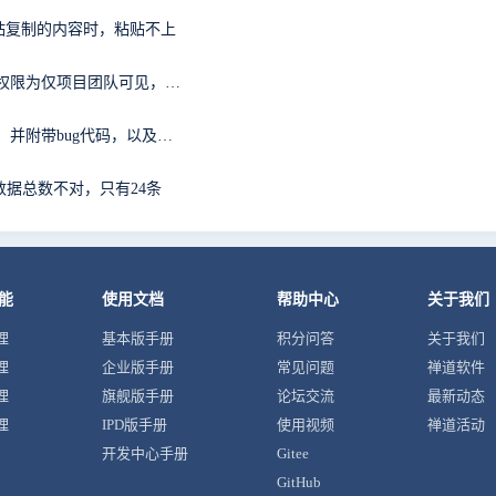
中粘贴复制的内容时，粘贴不上
创建产品A，下面两个项目分别为B 和C 且设置了项目权限为仅项目团队可见，但是在产品模块下当前所属项目错误
【BUG】官方管理人员请查阅，发现禅道文档bug一枚，并附带bug代码，以及解决方案~~~
数据总数不对，只有24条
能
使用文档
帮助中心
关于我们
理
基本版手册
积分问答
关于我们
理
企业版手册
常见问题
禅道软件
理
旗舰版手册
论坛交流
最新动态
理
IPD版手册
使用视频
禅道活动
开发中心手册
Gitee
GitHub