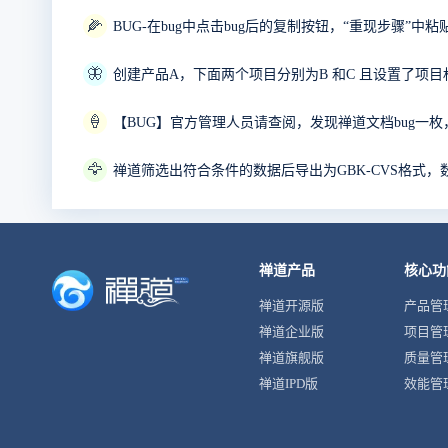
🌽
BUG-在bug中点击bug后的复制按钮，“重现步骤”
🦋
🍦
🦅
禅道筛选出符合条件的数据后导出为GBK-CVS格式，
禅道产品
核心功
禅道开源版
产品管
禅道企业版
项目管
禅道旗舰版
质量管
禅道IPD版
效能管