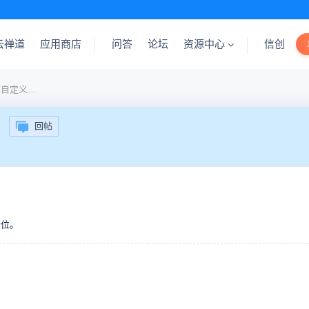
云禅道
应用商店
问答
论坛
资源中心
信创
禅道9.8.1版本，批量提需求自定义列显示异常
回帖
错位。