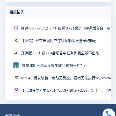
相关帖子
🦉
禅道v18.7-php7.2_7.4升级禅道v21后访问禅道后台会卡顿10
🐧
【反馈】经常出现用户连续频繁多次登录的Bug
🚙
开源版20.3升级21.4后项目中任务列表显示不出来
批量建用例怎么没有步骤和预期一栏？？
💐
🐻