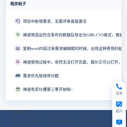
相关帖子
📮
项目中新增需求，无需评审直接激活
🦅
📖
🥁
🚌
需求优先级排序问题
😎
禅道有奖吐槽第三季开始啦~
咨询
提问
联系方式
联系人：丁芝
电话：17663906485
微信：17663906485
Q Q：
1481227768