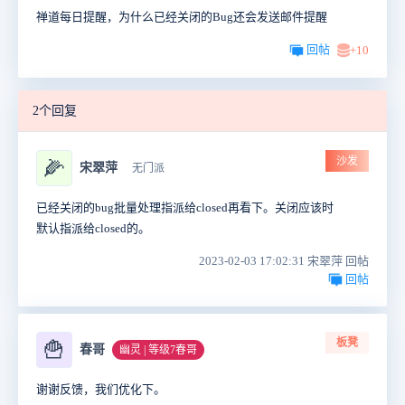
禅道每日提醒，为什么已经关闭的Bug还会发送邮件提醒
回帖
+10
2个回复
沙发
🌽
宋翠萍
无门派
已经关闭的bug批量处理指派给closed再看下。关闭应该时
默认指派给closed的。
2023-02-03 17:02:31 宋翠萍 回帖
回帖
板凳
🍟
春哥
幽灵 | 等级7春哥
谢谢反馈，我们优化下。