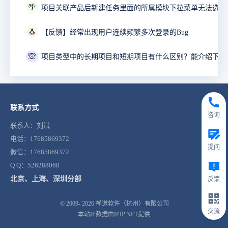
🌴
项目关联产品后新建任务里面的所属模块下拉菜单无法选择
🐧
【反馈】经常出现用户连续频繁多次登录的Bug
🙊
联系方式
咨询
联系人：刘斌
电话：17685869372
提问
微信：17685869372
Q Q：526288068
北京、上海、深圳分部
反馈
© 2009- 2026
禅道软件（杭州）有限公司
交流
本站IP数据由IPIP.NET提供