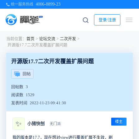
4006-8899-23
统一服务热线
登录/注册
当前位置：
首页
>
论坛交流
>
二次开发
>
开源版17.7二次开发覆盖扩展问题
开源版17.7二次开发覆盖扩展问题
回帖
回帖数
3
阅读数
1529
发表时间
2022-11-23 09:41:30
楼主
✨
小猪快刨
无门派
我的版本是17.7，现在想对view进行覆盖扩展不生效，刷