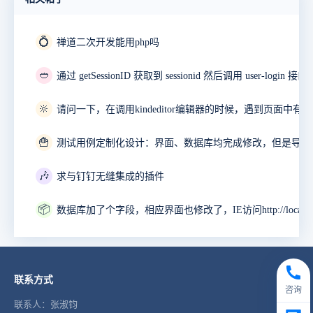
💍
禅道二次开发能用php吗
🥙
🔆
🍟
🎶
求与钉钉无缝集成的插件
📦
联系方式
咨询
联系人：张淑钧