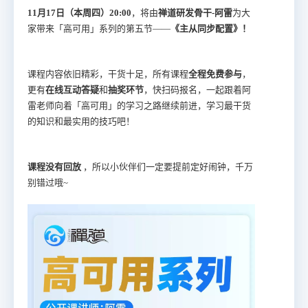
11月17日（本周四）20:00
，将由
禅道研发骨干-阿雷
为大
家带来「高可用」系列的第五节——
《主从同步配置》！
课程内容依旧精彩，干货十足，所有课程
全程免费参与
，
更有
在线互动答疑
和
抽奖环节
，快扫码报名，一起跟着阿
雷老师向着「高可用」的学习之路继续前进，
学习最干货
的知识和最实用的技巧吧
！
课程没有回放
，所以小伙伴们一定要提前定好闹钟，千万
别错过哦~