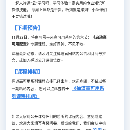
一起来禅道“云”学习吧，学习体验丰富实用的专业知识和
操作技能， 每周上课都是干货，听到就是赚到！小伙伴们
不要错过哦！
【下期预告】
11月22日
，将由阿雷带来高可用系列的第六节：
《启动高
可用配置》
专题课程，定好闹钟，不见不散~
课程最新动态，请及时关注禅道官网站内公告和订阅号推
文，或加入禅道公开课微信群~
【课程排期】
禅道高可用系列课程安排已经出炉，欢迎查阅，不错过每
《禅道高可用系
一期精彩内容， 您可以点此查看➡
列课程排期》
如果大家对公开课有任何的想听的课程内容、意见或建
议，欢迎大家
填写有奖问卷
，反馈给我们，我们会从中挑