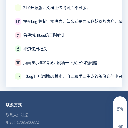
🍈
21.0开源版，文档上传的图片不显示。
🍺
🌷
希望增加bug的工时统计
📓
禅道使用相关
🐨
页面显示403错误，刷新一下又正常的问题
🍊
联系方式
咨询
联系人：刘斌
电话：17685869372
提问