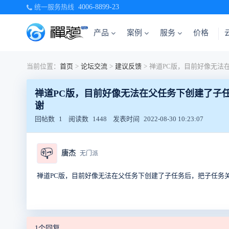
统一服务热线
4006-8899-23
产品
案例
服务
价格
当前位置：
首页
>
论坛交流
>
建议反馈
>
禅道PC版，目前好像无法在父任务下创建了子
谢
回帖数
1
阅读数
1448
发表时间
2022-08-30 10:23:07
📪
唐杰
无门派
禅道PC版，目前好像无法在父任务下创建了子任务后，把子任务
1个回复