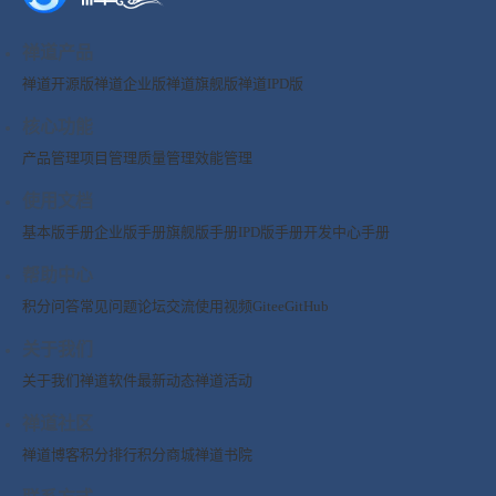
禅道产品
禅道开源版
禅道企业版
禅道旗舰版
禅道IPD版
核心功能
产品管理
项目管理
质量管理
效能管理
使用文档
基本版手册
企业版手册
旗舰版手册
IPD版手册
开发中心手册
帮助中心
积分问答
常见问题
论坛交流
使用视频
Gitee
GitHub
关于我们
关于我们
禅道软件
最新动态
禅道活动
禅道社区
禅道博客
积分排行
积分商城
禅道书院