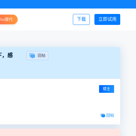
下载
立即试用
Jira替代
登录/注册
下，感
回帖
楼主
回帖