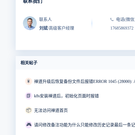
联系我们
联系人
电话(微信
刘斌
/高级客户经理
17685869372
相关帖子
🎇
📗
k8s安装禅道后，初始化页面时报错
📦
无法访问禅道首页
🎮