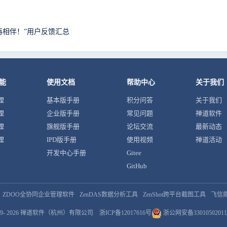
十年，再相伴！”用户反馈汇总
能
使用文档
帮助中心
关于我们
理
基本版手册
积分问答
关于我们
理
企业版手册
常见问题
禅道软件
理
旗舰版手册
论坛交流
最新动态
理
IPD版手册
使用视频
禅道活动
开发中心手册
Gitee
GitHub
ZDOO全协同企业管理软件
ZenDAS数据分析工具
ZenShot跨平台截图工具
飞信
9- 2026
禅道软件（杭州）有限公司
浙ICP备12017616号
浙公网安备33010502011