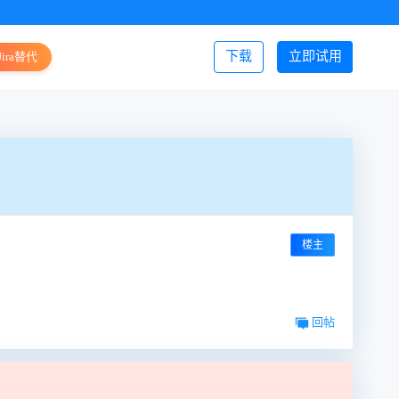
下载
立即试用
Jira替代
登录/注册
楼主
回帖