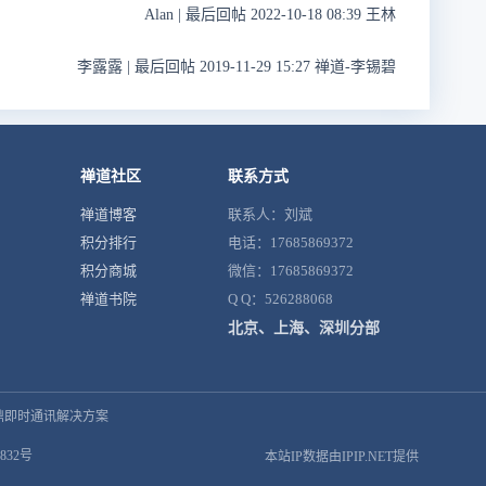
Alan
|
最后回帖 2022-10-18 08:39 王林
李露露
|
最后回帖 2019-11-29 15:27 禅道-李锡碧
禅道社区
联系方式
禅道博客
联系人：刘斌
积分排行
电话：17685869372
积分商城
微信：17685869372
禅道书院
Q Q：526288068
北京、上海、深圳分部
鼎即时通讯解决方案
832号
本站IP数据由IPIP.NET提供