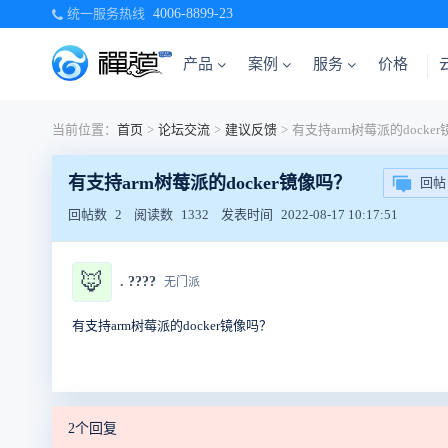
统一服务热线
4006-8899-23
产品
案例
服务
价格
当前位置：
首页
>
论坛交流
>
建议反馈
>
有支持arm树莓派的docke
有支持arm树莓派的docker镜像吗？
回帖
回帖数
2
阅读数
1332
发表时间
2022-08-17 10:17:51
🦊
. ????️
无门派
有支持arm树莓派的docker镜像吗？
2个回复