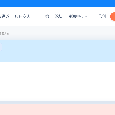
云禅道
应用商店
问答
论坛
资源中心
信创
r镜像吗？