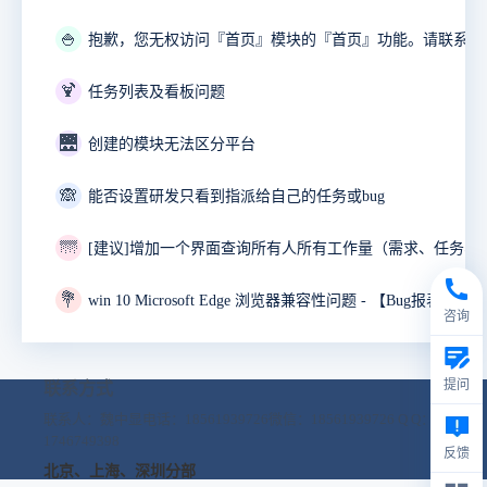
🍚
🍹
任务列表及看板问题
🌉
创建的模块无法区分平台
🙈
能否设置研发只看到指派给自己的任务或bug
🌁
💐
咨询
提问
联系方式
联系人：魏中显
电话：18561939726
微信：18561939726
Q Q：
1746749398
反馈
北京、上海、深圳分部