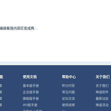
提交bug,复制链接进去，怎么老是显示我截图的内容，编辑看我内容区变成两条重复的链接，我明明只复制了一条链接，删掉重复的链接点击保存，反而显示三张截图，有毒
能
使用文档
帮助中心
关于我们
理
基本版手册
积分问答
关于我们
理
企业版手册
常见问题
禅道软件
理
旗舰版手册
论坛交流
最新动态
理
IPD版手册
使用视频
禅道活动