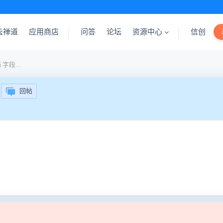
云禅道
应用商店
问答
论坛
资源中心
信创
17版本 bug模块的 通知邮箱 字段有什么用啊
回帖