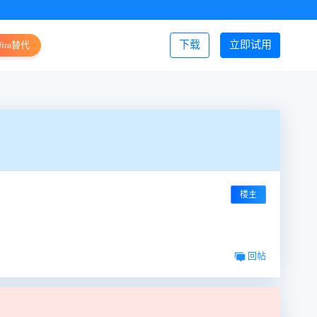
下载
立即试用
Jira替代
登录/注册
楼主
回帖