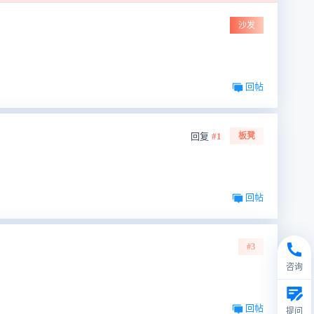
沙发
回帖
回复
#1
板凳
回帖
#3
咨询
回帖
提问