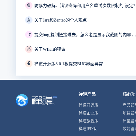
🍿
防暴力破解、错误密码和用户名重试次数限制的 设定?
🍐
关于Jara和Zentao的个人观点
🍺
😼
关于WIKI的建议
🐏
禅道开源版8.0.1板提交BUG界面异常
禅道产品
核心功
禅道开源版
产品管
禅道企业版
项目管
禅道旗舰版
质量管
禅道IPD版
效能管