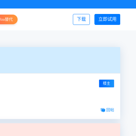
下载
立即试用
Jira替代
登录/注册
楼主
回帖