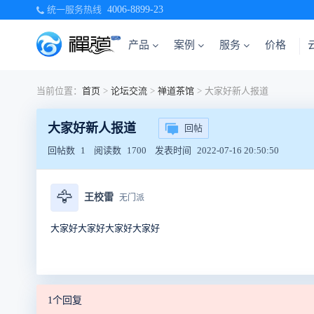
统一服务热线
4006-8899-23
产品
案例
服务
价格
当前位置：
首页
>
论坛交流
>
禅道茶馆
>
大家好新人报道
大家好新人报道
回帖
回帖数
1
阅读数
1700
发表时间
2022-07-16 20:50:50
🦅
王校雷
无门派
大家好大家好大家好大家好
1个回复