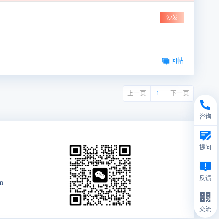
沙发
回帖
上一页
1
下一页
咨询
提问
反馈
om
交流