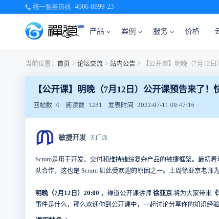
统一服务热线
4006-8899-23
产品
案例
服务
价格
当前位置：
首页
>
论坛交流
>
站内公告
>
【公开课】明晚（7月12日）公开课预告来了！
回帖数
0
阅读数
1281
发表时间
2022-07-11 09:47:16
敏捷开发
无门派
Scrum是用于开发、交付和维持错综复杂产品的敏捷框架。最初
队合作，这也是 Scrum 如此受欢迎的原因之一。上周徐亚京老
明晚（7月12日）20:00
，禅道公开课讲师
徐亚京
将为大家带来
《
事件是什么，那么欢迎你到公开课中，一起讨论分享你的知识经验