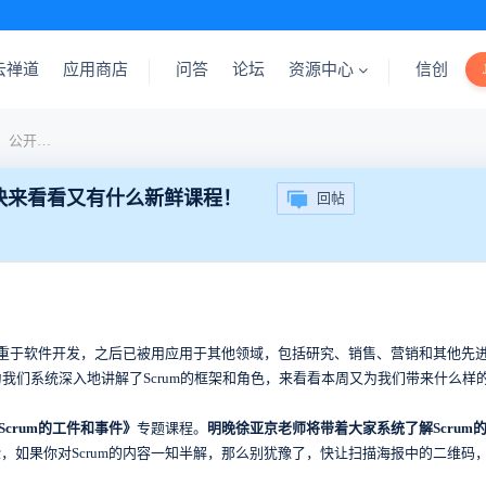
云禅道
应用商店
问答
论坛
资源中心
信创
【公开课】明晚（7月12日）公开课预告来了！快来看看又有什么新鲜课程！
快来看看又有什么新鲜课程！
回帖
着重于软件开发，之后已被用应用于其他领域，包括研究、销售、营销和其他先
师为我们系统深入地讲解了Scrum的框架和角色，来看看本周又为我们带来什么样
Scrum的工件和事件》
专题课程。
明晚徐亚京老师将带着大家系统了解Scrum
，如果你对Scrum的内容一知半解，那么别犹豫了，快让扫描海报中的二维码