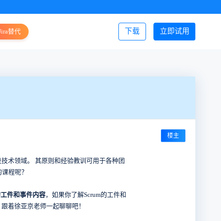
下载
立即试用
Jira替代
登录/注册
楼主
进技术领域。 其原则和经验教训可用于各种团
的课程呢？
的工件和事件内容
，如果你了解Scrum的工件和
，跟着徐亚京老师一起聊聊吧！