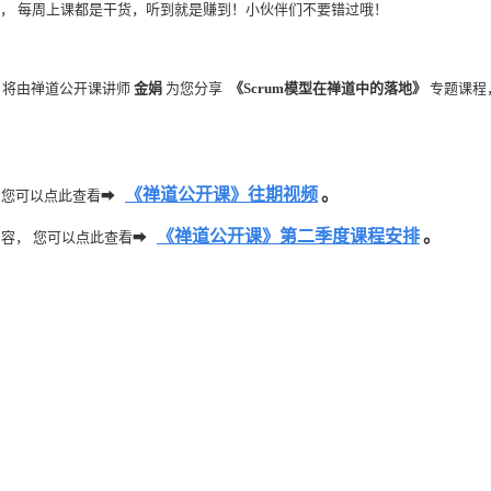
能， 每周上课都是干货，听到就是赚到！小伙伴们不要错过哦！
）
将由禅道公开课讲师
金娟
为您分享
《Scrum模型在禅道中的落地》
专题课程
《禅道公开课》往期视频
。
。您可以点此查看➡
《禅道公开课》第二季度课程安排
。
内容， 您可以点此查看➡