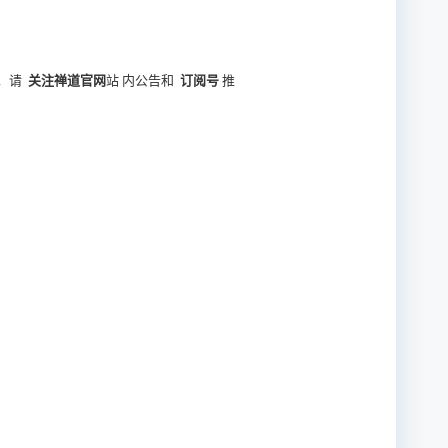
，请
关注禅道官网
站 内公告和
订阅号
推