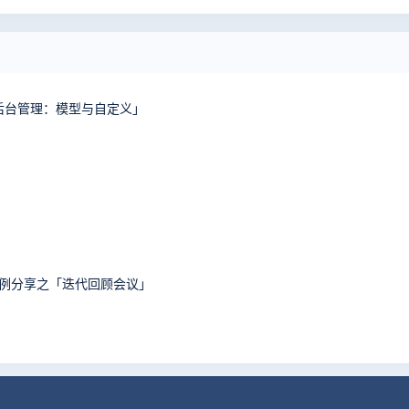
「后台管理：模型与自定义」
案例分享之「迭代回顾会议」
！