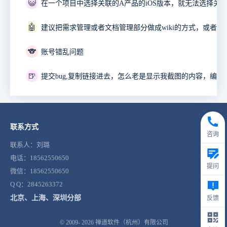
😺
🤖
🐨
账号错乱问题
🍺
联系方式
咨询
联系人：刘璐
电话：18562550650
提问
微信：18562550650
Q Q：2845263372
北京、上海、深圳分部
反馈
© 2009- 2026
禅道软件（杭州）有限公司