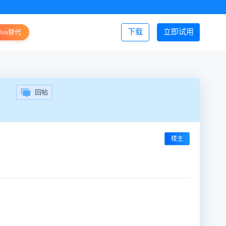
下载
立即试用
Jira替代
登录/注册
回帖
楼主