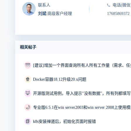
联系人
电话(微信
刘斌
/高级客户经理
17685869372
相关帖子
🌁
[建议]增加一个界面查询所有人所有工作量（需求、任
🍿
Docker容器18.12升级20.x问题
🦊
开源版测试用例，导入提示"没有数据"，所有列都填
🌙
专业版6.5.1在win server2003和win server 20
📗
k8s安装禅道后，初始化页面时报错