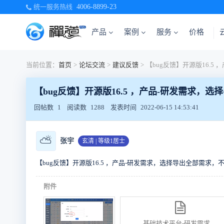
统一服务热线
4006-8899-23
产品
案例
服务
价格
当前位置：
首页
>
论坛交流
>
建议反馈
>
【bug反馈】开源版16.5 ，产品-研发需求
回帖数
1
阅读数
1288
发表时间
2022-06-15 14:53:41
⛅
张宇
玄清 | 等级1居士
【bug反馈】开源版16.5 ，产品-研发需求，选择导出全部需求
附件
基础技术平台-研发需求.csv