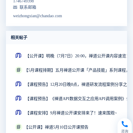
1746749398
联系邮箱
weizhongxian@chandao.com
相关帖子
【公开课】明晚（7月7日）20:00，禅道公开课内容速览！
📘
【课程预告】12月20日晚8点
【课程预告】《禅道API数据交互之应用AP
【课程安排】9月禅道公开课安排来了！速来围观~
📘
【公开课】禅道5月10日公开课预告
咨询