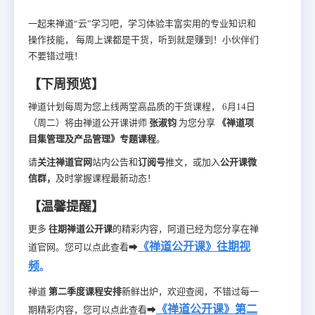
一起来禅道“云”学习吧，学习体验丰富实用的专业知识和
操作技能， 每周上课都是干货，听到就是赚到！小伙伴们
不要错过哦！
【下周预览】
禅道计划每周为您上线两堂高品质的干货课程， 6月14日
（周二）将由禅道公开课讲师
张淑钧
为您分享
《禅道项
目集管理及产品管理》专题课程
。
请
关注禅道官网
站内公告和
订阅号
推文，或加入
公开课微
信群，
及时掌握课程最新动态！
【温馨提醒】
更多
往期禅道公开课
的精彩内容，阿道已经为您分享在禅
《禅道公开课》往期视
道官网。您可以点此查看➡
频
。
禅道
第二季度课程安排
新鲜出炉，欢迎查阅，不错过每一
《禅道公开课》第二
期精彩内容，您可以点此查看➡