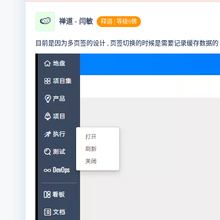
🍉
禅道 - 闫敏
释迦 | 等级6佛
目前是因为多页签的设计 , 页签切换的时候是需要记录缓存数据的 