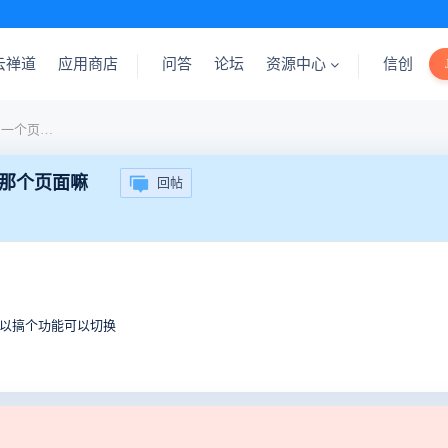
云禅道
应用商店
问答
论坛
资源中心
信创
禅道16版本有办法设置返回一个页面的时候刷新那个页面嘛
新那个页面嘛
回帖
可以搞个功能可以切换