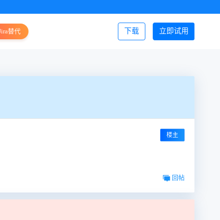
下载
立即试用
Jira替代
登录/注册
楼主
回帖