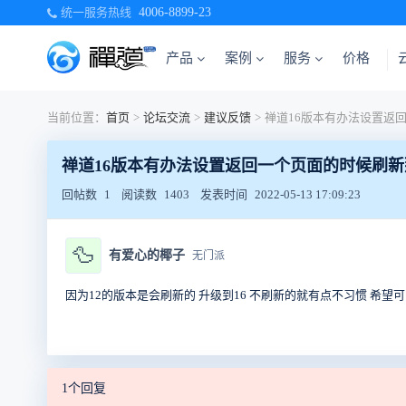
统一服务热线
4006-8899-23
产品
案例
服务
价格
当前位置：
首页
>
论坛交流
>
建议反馈
>
禅道16版本有办法设置返回一个页面的时候刷
回帖数
1
阅读数
1403
发表时间
2022-05-13 17:09:23
🦆
有爱心的椰子
无门派
因为12的版本是会刷新的 升级到16 不刷新的就有点不习惯 希望
1个回复