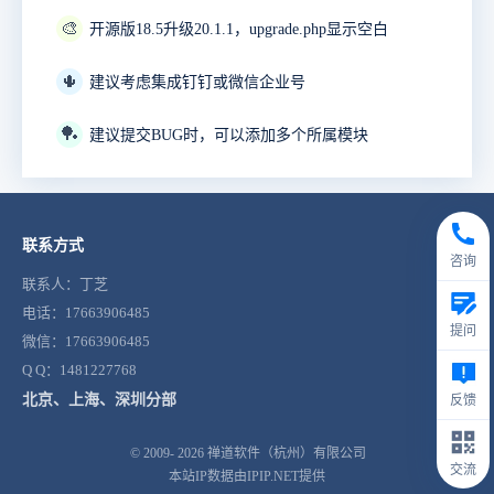
🎨
开源版18.5升级20.1.1，upgrade.php显示空白
🌵
建议考虑集成钉钉或微信企业号
🏓
建议提交BUG时，可以添加多个所属模块
联系方式
咨询
联系人：丁芝
电话：17663906485
提问
微信：17663906485
Q Q：1481227768
北京、上海、深圳分部
反馈
© 2009- 2026
禅道软件（杭州）有限公司
交流
本站IP数据由IPIP.NET提供