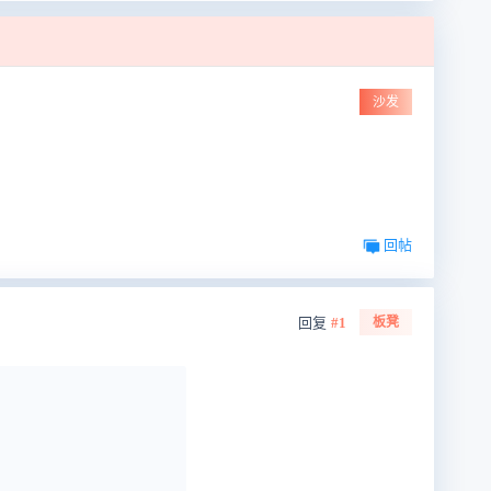
沙发
回帖
回复
#1
板凳