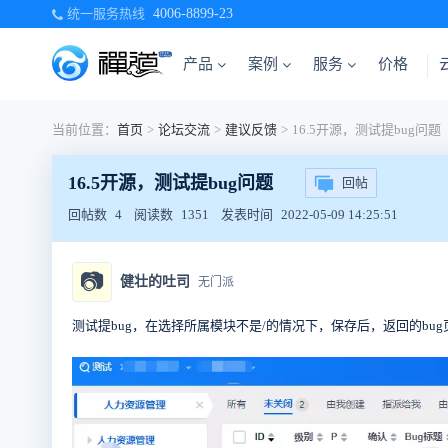
统一服务热线
4006-8899-23
产品
案例
服务
价格
当前位置：
首页
>
论坛交流
>
建议反馈
>
16.5开源，测试提bug问题
16.5开源，测试提bug问题
回帖
回帖数
4
阅读数
1351
发表时间
2022-05-09 14:25:51
📷
健壮的吐司
无门派
测试提bug，在选择所属模块不是/的情况下，保存后，返回的bu