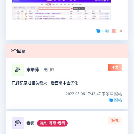
回帖
+10
2个回复
沙发
🌽
宋翠萍
无门派
已经记录过相关需求，后面版本会优化
2022-05-06 17:43:47 宋翠萍 回帖
回帖
板凳
🍟
春哥
幽灵 | 等级7春哥