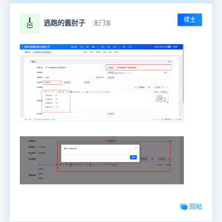
楼主
🎸
逃跑的酱肘子
无门派
回帖