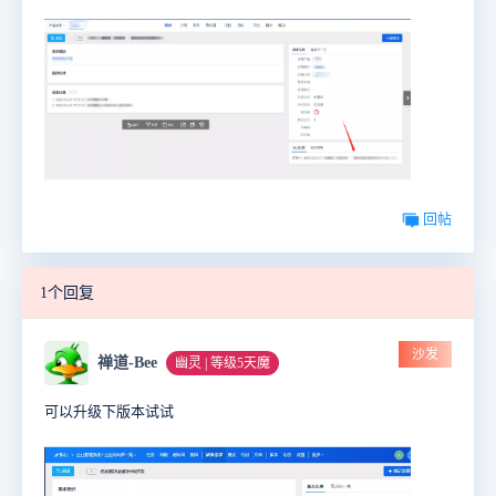
回帖
1个回复
沙发
禅道-Bee
幽灵 | 等级5天魔
可以升级下版本试试