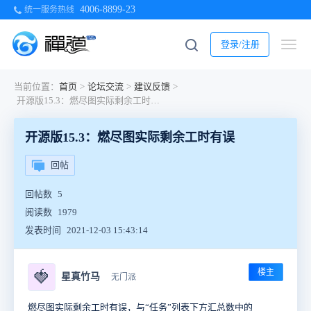
4006-8899-23
统一服务热线
登录/注册
当前位置：
首页
>
论坛交流
>
建议反馈
>
开源版15.3：燃尽图实际剩余工时有误
开源版15.3：燃尽图实际剩余工时有误
回帖
回帖数
5
阅读数
1979
发表时间
2021-12-03 15:43:14
楼主
🍓
星真竹马
无门派
燃尽图实际剩余工时有误，与“任务”列表下方汇总数中的