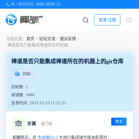
4006-8899-23
统一服务热线
登录/注册
当前位置：
首页
>
论坛交流
>
建议反馈
>
禅道是否只能集成禅道所在的机器上的git仓库
禅道是否只能集成禅道所在的机器上的git仓库
回帖
回帖数
1
阅读数
1680
发表时间
2021-11-23 11:12:25
楼主
🙈
折翼
无门派
如图所示，在
专业版9.0.3
中进行集成操作版本配置时，