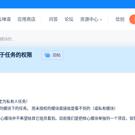
云禅道
应用商店
问答
论坛
资源中心
信创
能否在项目视图中增加基于模块的权限，甚至基于任务的权限
于任务的权限
回帖
定为私有人任务）
的模块下的任务。 而未授权的模块直接就是看不到的（或私有模块）
核心模块并不希望给其它组员看到。目前我们是把核心模块单独列一个项目，但