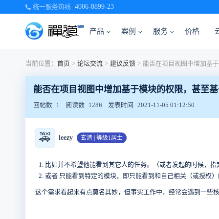
统一服务热线
4006-8899-23
产品
案例
服务
价格
当前位置：
首页
>
论坛交流
>
建议反馈
>
能否在项目视图中增加基于模块的权限，甚至基
回帖数
1
阅读数
1286
发表时间
2021-11-05 01:12:50
🚕
leezy
玄清 | 等级1居士
比如并不希望他能看到其它人的任务。（或者发起的时候，指
或者 只能看到特定的模块，即只能看到和自己相关（或授权）
这个需求看起来有点莫名其妙，但事实工作中，经常会遇到一些