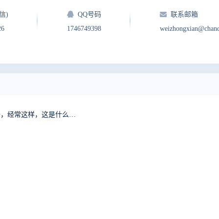
信)
QQ号码
联系邮箱
26
1746749398
weizhongxian@chan
禅道使用过程中，突然无法打开页面，偶尔又可以打开，经常这样，这是什么问题？