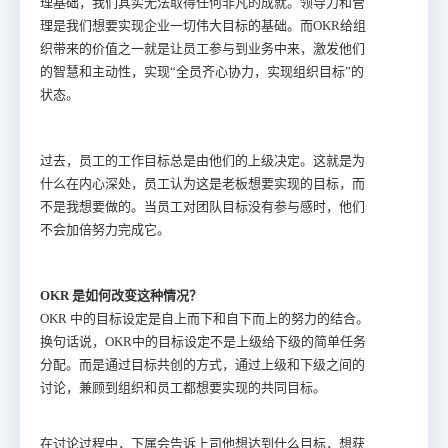
理基础，我们其实无法取得任何非凡的成就。领导力和管
理是我们想要实现企业一切伟大目标的基础。而OKR给组
织带来的价值之一就是让员工参与到业务中来，激发他们
的智慧和主动性，实现“全员齐心协力，实现组织目标”的
状态。
过去，员工的工作目标总是由他们的上级决定。这就是为
什么在内心深处，员工认为这是老板想要实现的目标，而
不是我想要做的。当员工对团队目标没有参与感时，他们
不会加倍努力完成它。
OKR 是如何改变这种情况？
OKR 中的目标设定是自上而下和自下而上的努力的结合。
换句话说，OKR中的目标设定不是上级给下级的简单任务
分配。而是通过目标共创的方式，通过上级和下级之间的
讨论，兼顾到组织和员工都想要实现的共同目标。
在讨论过程中，下属会告诉上司他想达到什么目标，想获