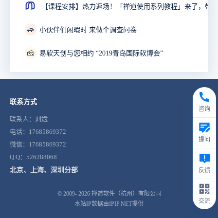
🚙
小伙伴们闲暇时 来做个调查问卷
🧀
易软天创与您相约 “2019青岛国际软博会”
联系方式
咨询
联系人：刘斌
电话：17685869372
提问
微信：17685869372
Q Q：526288068
北京、上海、深圳分部
反馈
© 2009- 2026
禅道软件（杭州）有限公司
交流
本站IP数据由IPIP.NET提供