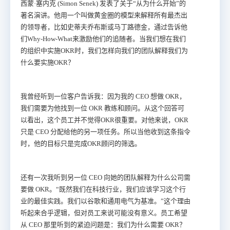
西蒙·塞内克 (Simon Senek) 发表了关于“从为什么开始”的
著名演讲。他用一个叫做黄金圈的模型来解释所有最杰出
的领导者，比如史蒂夫乔布斯或马丁路德金，通过告诉他
们Why-How-What来激励他们的追随者。当我们想在我们
的组织中实施OKR时，我们怎样向我们的团队解释我们为
什么要实施OKR？
我曾经听到一位客户告诉我：因为我的 CEO 想做 OKR，
我们需要为他找到一位 OKR 教练和顾问。从这个回答可
以看出，这个员工并不觉得OKR很重要。对他来说，OKR
只是 CEO 分配给他的另一项任务。所以当他收到这条指令
时，他的目标只是完成OKR顾问的筛选。
还有一次我听到另一位 CEO 向她的团队解释为什么公司需
要做 OKR。“既然我们在科技行业，我们应该学习这个行
业的最佳实践。我们以谷歌和通用电气为基准。”这个理由
听起来合乎逻辑，但对员工来说可能没有意义。员工希望
从 CEO 那里听到的紧迫问题是：我们为什么需要 OKR？