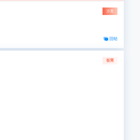
沙发
回帖
板凳