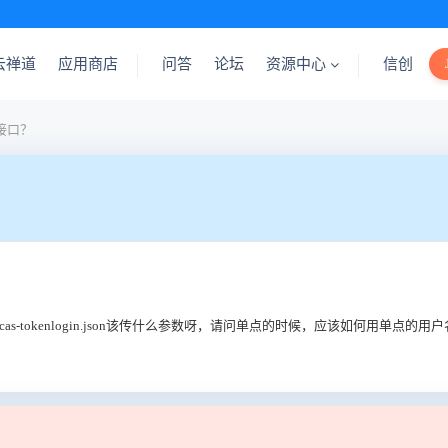
云禅道
应用商店
问答
论坛
资源中心
信创
接口？
者是 cas-tokenlogin.json该传什么参数呀，请问单点的时候，应该如何用单点