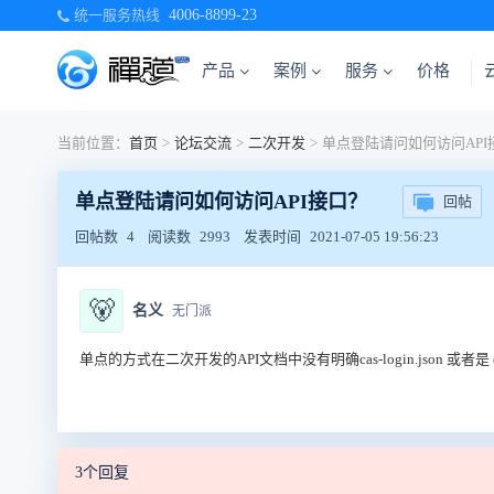
统一服务热线
4006-8899-23
产品
案例
服务
价格
当前位置：
首页
>
论坛交流
>
二次开发
>
单点登陆请问如何访问API
单点登陆请问如何访问API接口？
回帖
回帖数
4
阅读数
2993
发表时间
2021-07-05 19:56:23
🐻
名义
无门派
单点的方式在二次开发的API文档中没有明确cas-login.json 或
3个回复