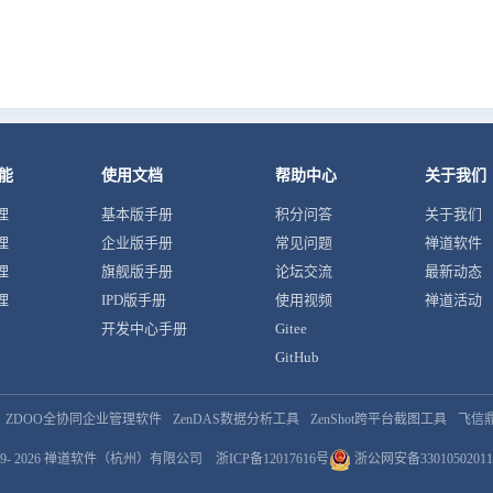
能
使用文档
帮助中心
关于我们
理
基本版手册
积分问答
关于我们
理
企业版手册
常见问题
禅道软件
理
旗舰版手册
论坛交流
最新动态
理
IPD版手册
使用视频
禅道活动
开发中心手册
Gitee
GitHub
ZDOO全协同企业管理软件
ZenDAS数据分析工具
ZenShot跨平台截图工具
飞信
9- 2026
禅道软件（杭州）有限公司
浙ICP备12017616号
浙公网安备33010502011