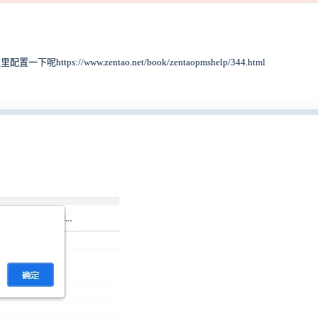
/www.zentao.net/book/zentaopmshelp/344.html