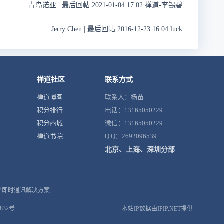
青岛诺亚
|
最后回帖 2021-01-04 17:02 禅道-李锡碧
Jerry Chen
|
最后回帖 2016-12-23 16:04 luck
禅道社区
联系方式
禅道博客
联系人：杨苗
积分排行
电话：13165050229
积分商城
微信：13165050229
禅道书院
Q Q：2692096539
北京、上海、深圳分部
鼎即时通讯解决方案
832号
本站IP数据由IPIP.NET提供