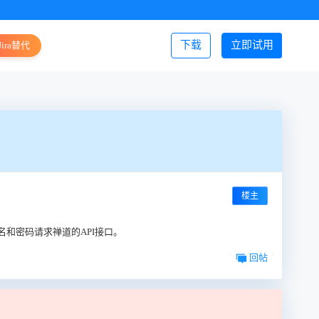
下载
立即试用
Jira替代
登录/注册
楼主
的用户名和密码请求禅道的API接口。
回帖