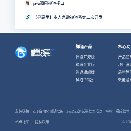
📙
java调用禅道接口
🍗
【寻高手】本人急需禅道系统二次开发
禅道产品
核心功
禅道开源版
产品管
禅道企业版
项目管
禅道旗舰版
质量管
禅道IPD版
效能管
友情链接：
ZTF自动化测试框架
ZenData测试数据生成器
喧喧
渠成软件
© 200
站点地图
隐私政策