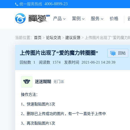
统一服务热线
4006-8899-23
产品
案例
服务
价格
当前位置：
首页
>
论坛交流
>
建议反馈
>
上传图片出现了“爱的魔力
上传图片出现了“爱的魔力转圈圈”
回帖
回帖数
1
阅读数
1574
发表时间
2021-06-21 14:20:39
🐨
迷迷糊糊
无门派
操作方法：
1、快速黏贴图片2次
2、删除已上传成功的图片，有一个一直处于上传中
3、再次黏贴图片1次