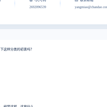
)
QQ号码
联系邮箱
2692096539
yangmiao@chandao.co
绍下这样分类的初衷吗？
禅道使用过程中，突然无法打开页面，偶尔又可以打开，经常这样，这是什么问题？