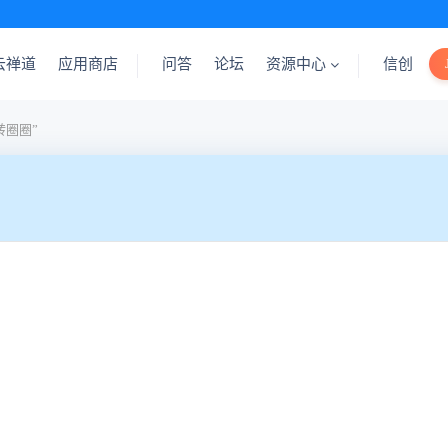
云禅道
应用商店
问答
论坛
资源中心
信创
转圈圈”