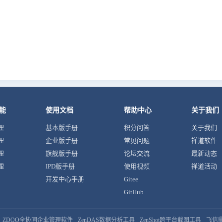
能
使用文档
帮助中心
关于我们
理
基本版手册
积分问答
关于我们
理
企业版手册
常见问题
禅道软件
理
旗舰版手册
论坛交流
最新动态
理
IPD版手册
使用视频
禅道活动
开发中心手册
Gitee
GitHub
ZDOO全协同企业管理软件
ZenDAS数据分析工具
ZenShot跨平台截图工具
飞信