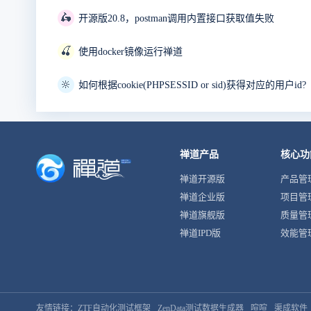
🛵
开源版20.8，postman调用内置接口获取值失败
🍒
使用docker镜像运行禅道
🔆
如何根据cookie(PHPSESSID or sid)获得对应的用户id?
禅道产品
核心功
禅道开源版
产品管
禅道企业版
项目管
禅道旗舰版
质量管
禅道IPD版
效能管
友情链接：
ZTF自动化测试框架
ZenData测试数据生成器
喧喧
渠成软件