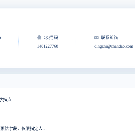
)
QQ号码
联系邮箱
1481227768
dingzhi@chandao.com
求指点
求助：禅道任务创建完成后预计开始、截止日期、工时预估字段，仅限指定人可修改