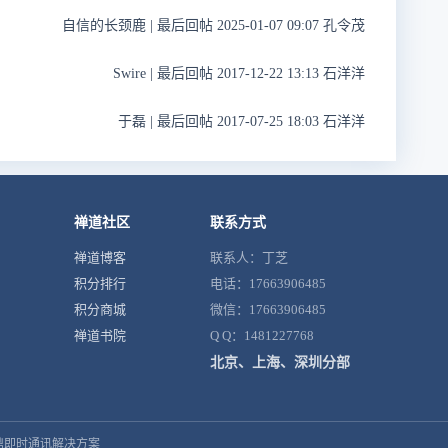
自信的长颈鹿
|
最后回帖 2025-01-07 09:07 孔令茂
Swire
|
最后回帖 2017-12-22 13:13 石洋洋
于磊
|
最后回帖 2017-07-25 18:03 石洋洋
禅道社区
联系方式
禅道博客
联系人：丁芝
积分排行
电话：17663906485
积分商城
微信：17663906485
禅道书院
Q Q：1481227768
北京、上海、深圳分部
鼎即时通讯解决方案