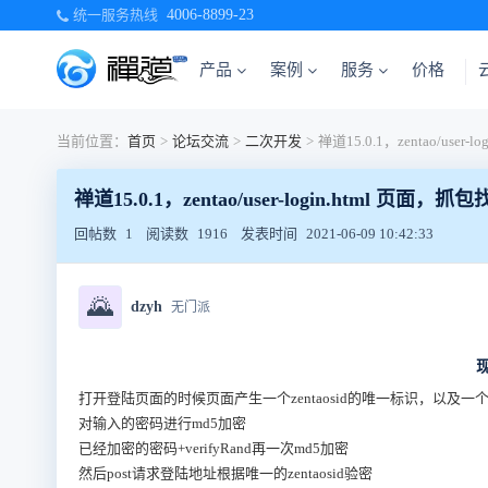
统一服务热线
4006-8899-23
产品
案例
服务
价格
当前位置：
首页
>
论坛交流
>
二次开发
>
禅道15.0.1，zentao/user-login.html 页面，抓
回帖数
1
阅读数
1916
发表时间
2021-06-09 10:42:33
🌄
dzyh
无门派
打开登陆页面的时候页面产生一个zentaosid的唯一标识，以及一个ver
对输入的密码进行md5加密
已经加密的密码+verifyRand再一次md5加密
然后post请求登陆地址根据唯一的zentaosid验密