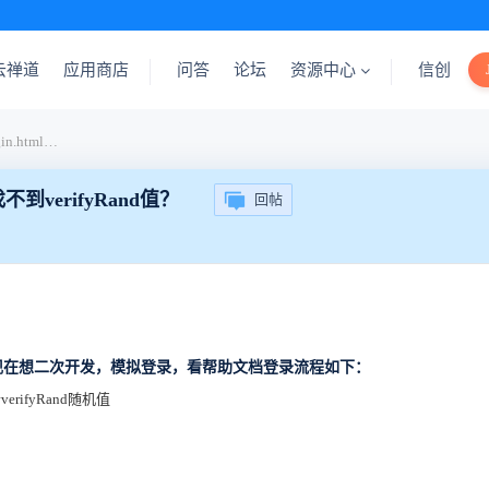
云禅道
应用商店
问答
论坛
资源中心
信创
禅道15.0.1，zentao/user-login.html 页面，抓包找不到verifyRand值？
包找不到verifyRand值？
回帖
现在想二次开发，模拟登录，看帮助文档登录流程如下：
ifyRand随机值