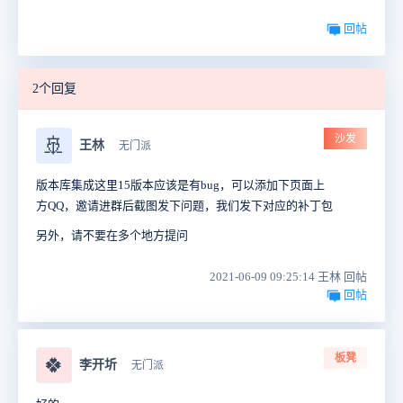
回帖
2个回复
沙发
🚢
王林
无门派
版本库集成这里15版本应该是有bug，可以添加下页面上
方QQ，邀请进群后截图发下问题，我们发下对应的补丁包
另外，请不要在多个地方提问
2021-06-09 09:25:14 王林 回帖
回帖
板凳
🍀
李开圻
无门派