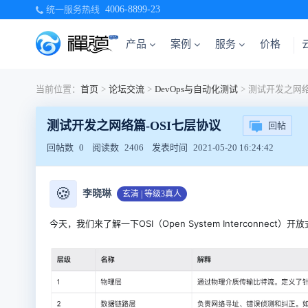
统一服务热线
4006-8899-23
产品
案例
服务
价格
当前位置：
首页
>
论坛交流
>
DevOps与自动化测试
>
测试开发之网络
测试开发之网络篇-OSI七层协议
回帖
回帖数
0
阅读数
2406
发表时间
2021-05-20 16:24:42
🍪
李晓琳
玄清 | 等级3真人
今天，我们来了解一下OSI（Open System Intercon