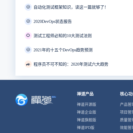
🍪
自动化测试框架知识，读这一篇就够了！
🍪
2020DevOps状态报告
🌻
测试工程师必知的10大测试法则
🍪
2021年的十五个DevOps趋势预测
🚙
程序员不可不知的：2020年测试六大趋势
禅道产品
核心功
禅道开源版
产品管
禅道企业版
项目管
禅道旗舰版
质量管
禅道IPD版
效能管