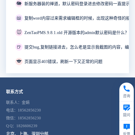
🐘
📖
🐭
ZenTaoPMS.9.8.1.old 开源版本的admin默认密码是什么？
🍺
🐨
页面显示403错误，刷新一下又正常的问题
联系方式
咨询
联系人：金娟
电话：18562856230
提问
微信：18562856230
Q Q：1826606239
北京、上海、深圳分部
反馈