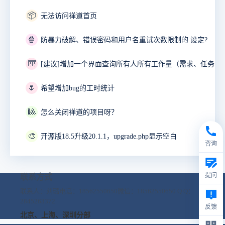
📦
无法访问禅道首页
🍿
防暴力破解、错误密码和用户名重试次数限制的 设定?
🌁
🌷
希望增加bug的工时统计
🎱
怎么关闭禅道的项目呀？
🎨
开源版18.5升级20.1.1，upgrade.php显示空白
咨询
提问
联系方式
联系人：刘璐
电话：18562550650
微信：18562550650
Q Q：
2845263372
反馈
北京、上海、深圳分部