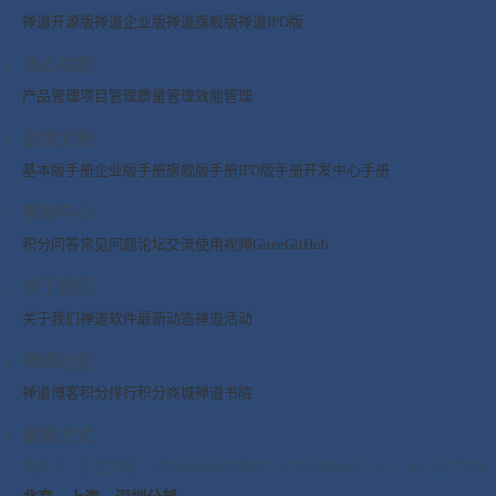
禅道开源版
禅道企业版
禅道旗舰版
禅道IPD版
核心功能
产品管理
项目管理
质量管理
效能管理
使用文档
基本版手册
企业版手册
旗舰版手册
IPD版手册
开发中心手册
帮助中心
积分问答
常见问题
论坛交流
使用视频
Gitee
GitHub
关于我们
关于我们
禅道软件
最新动态
禅道活动
禅道社区
禅道博客
积分排行
积分商城
禅道书院
联系方式
联系人：丁芝
电话：17663906485
微信：17663906485
Q Q：1481227768