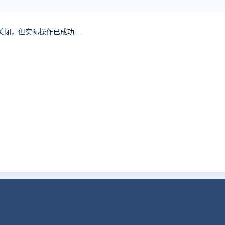
任务或bug下面添加备注或者指派人的时候，弹窗不会关闭，但实际操作已成功，浏览器控制台可以看到报错