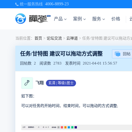
统一服务热线
4006-8899-23
产品
案例
服务
价格
当前位置：
首页
>
论坛交流
>
云禅道
>
任务/甘特图 建议可以拖动方
任务/甘特图 建议可以拖动方式调整
回帖
回帖数
2
阅读数
2783
发表时间
2021-04-01 15:56:57
🍤
飞翔
玄清 | 等级1居士
如下图：
可以对任务的开始时间、结束时间，可以拖动的方式调整;