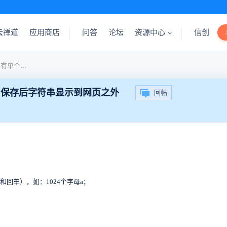
云禅道
应用商店
问答
论坛
资源中心
信创
【字符串超长】BUG描述中有单个超长字符串，保存后字符串显示到网页之外
，保存后字符串显示到网页之外
回帖
和回车），如：1024个字母a；