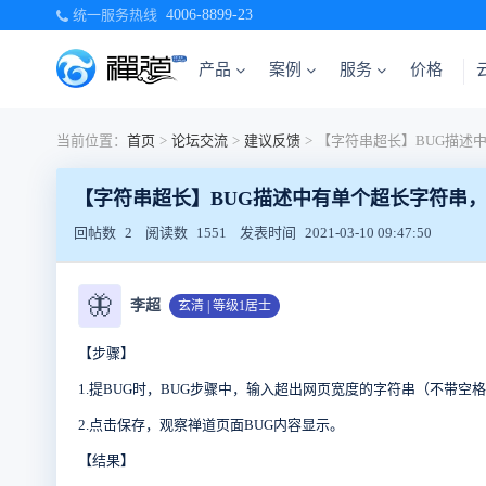
统一服务热线
4006-8899-23
产品
案例
服务
价格
当前位置：
首页
>
论坛交流
>
建议反馈
>
【字符串超长】BUG描述中有单个超长字符串
回帖数
2
阅读数
1551
发表时间
2021-03-10 09:47:50
🦋
李超
玄清 | 等级1居士
【步骤】
1.提BUG时，BUG步骤中，输入超出网页宽度的字符串（不带空格
2.点击保存，观察禅道页面BUG内容显示。
【结果】