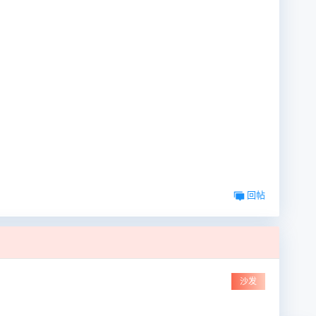
回帖
沙发