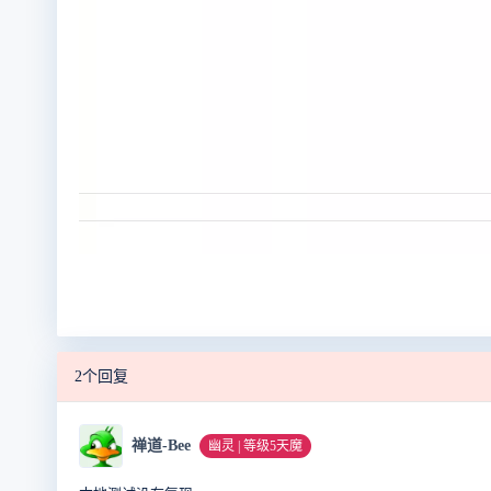
2个回复
禅道-Bee
幽灵 | 等级5天魔