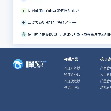
🌱
请问禅道markdown如何插入图片？
🌵
建议考虑集成钉钉或微信企业号
😆
使用禅道提交BUG后，测试和开发人员在备注中添加
禅道产品
核心功
禅道开源版
产品管
禅道企业版
项目管
禅道旗舰版
质量管
禅道IPD版
效能管