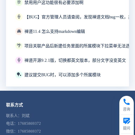
🥂
禁用用户这功能很有必要添加啊
🍦
🚘
禅道11.4 怎么支持markdown编辑
🌴
项目关联产品后新建任务里面的所属模块下拉菜单无法选择
🍦
禅道开源9.2.1版，切换都英文版本，部分文字没变英文
🏓
建议提交BUG时，可以添加多个所属模块
联系方式
咨询
联系人：刘斌
电话：17685869372
提问
微信：17685869372