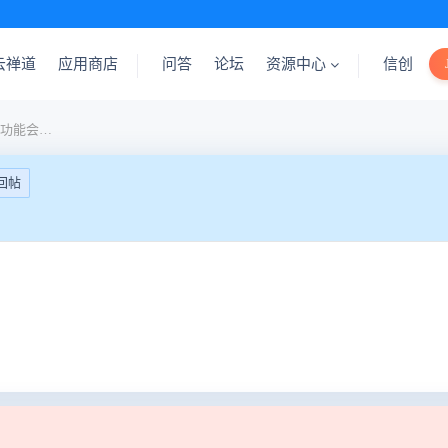
云禅道
应用商店
问答
论坛
资源中心
信创
发现新版本的需求导入导出功能会报错
回帖