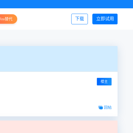
下载
立即试用
Jira替代
登录/注册
楼主
回帖