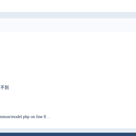
收不到
ERROR: 您访问的域名 没有对应的公司。 in module/common/model.php on line 82, last called by module/common/model.php on line 28 through function setCompany. in framework/base/router.class.php on line 1932 when visiting