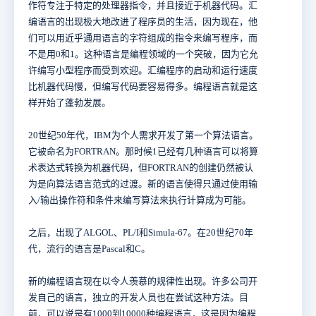
作符专注于特定的处理器指令，并且接近于机器代码。汇
编语言的出现极大地改进了程序员的生活，因为现在，他
们可以用近乎通用语言的字符组成的指令来编写程序，而
不是用0和1。这种语言是编程领域的一个突破，因为它允
许编写小型程序而受到欢迎。汇编程序的启动和运行速度
比机器代码慢，但编写代码要容易得多。编程语言就是这
样开始了蓬勃发展。
20世纪50年代，IBM为个人需求开发了第一个算法语言。
它被命名为FORTRAN。那时候1已经有几种语言可以将算
术表达式转换为机器代码，但FORTRAN的创建仍然被认
为是向算法语言范式的过渡。新的语言使得只通过使用输
入/输出操作符和条件来编写算法来执行计算成为可能。
之后，出现了ALGOL、PL/I和Simula-67。在20世纪70年
代，流行的语言是Pascal和C。
新的编程语言现在以令人羡慕的规律性出现。许多公司开
发自己的语言，独立的开发人员也在尝试这种方法。目
前，可以说是有1000到10000种编程语言，这是因为编程