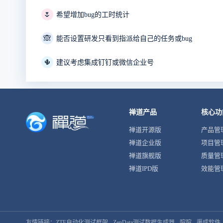
🌷
希望增加bug的工时统计
🙈
能否设置研发只看到指派给自己的任务或bug
🌵
建议考虑集成钉钉或微信企业号
禅道产品
核心功
禅道开源版
产品管
禅道企业版
项目管
禅道旗舰版
质量管
禅道IPD版
效能管
友情链接：
ZTF自动化测试框架
ZenData测试数据生成器
喧喧
渠成软件