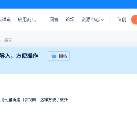
云禅道
应用商店
问答
论坛
资源中心
信创
用例从用例库里导入的时候，建议直接把目录也导入，方便操作
导入，方便操作
回帖
在用例里新建目录视图，这样方便了很多