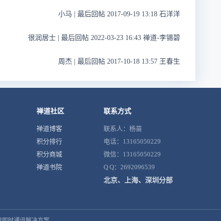
小马
|
最后回帖 2017-09-19 13:18 石洋洋
很润居士
|
最后回帖 2022-03-23 16:43 禅道-李锡碧
周杰
|
最后回帖 2017-10-18 13:57 王春生
禅道社区
联系方式
禅道博客
联系人：杨苗
积分排行
电话：13165050229
积分商城
微信：13165050229
禅道书院
Q Q：2692096539
北京、上海、深圳分部
鼎即时通讯解决方案