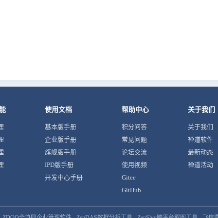
能
使用文档
帮助中心
关于我们
理
基本版手册
积分问答
关于我们
理
企业版手册
常见问题
禅道软件
理
旗舰版手册
论坛交流
最新动态
理
IPD版手册
使用视频
禅道活动
开发中心手册
Gitee
GitHub
ZDOO全协同企业管理软件
ZenDAS数据分析工具
ZenShot跨平台截图工具
飞信