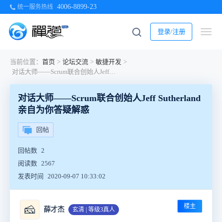
4006-8899-23
统一服务热线
登录/注册
当前位置：
首页
>
论坛交流
>
敏捷开发
>
对话大师——Scrum联合创始人Jeff Sutherland亲自为你答疑解惑
对话大师——Scrum联合创始人Jeff Sutherland
亲自为你答疑解惑
回帖
回帖数
2
阅读数
2567
发表时间
2020-09-07 10:33:02
楼主
🧀
薛才杰
玄清 | 等级3真人