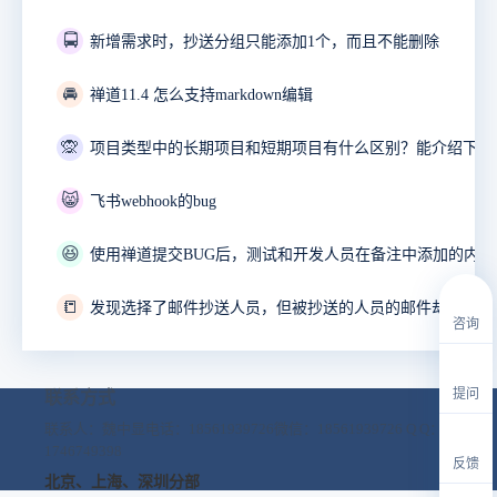
🚍
新增需求时，抄送分组只能添加1个，而且不能删除
🚘
禅道11.4 怎么支持markdown编辑
🙊
😸
飞书webhook的bug
😆
📒
发现选择了邮件抄送人员，但被抄送的人员的邮件却收不到
咨询
提问
联系方式
联系人：魏中显
电话：18561939726
微信：18561939726
Q Q：
1746749398
反馈
北京、上海、深圳分部