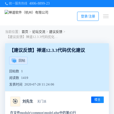
4006-8899-23
统一服务热线
登录/注册
当前位置：
首页
>
论坛交流
>
建议反馈
>
【建议反馈】禅道12.3.3代码优化建议
【建议反馈】禅道12.3.3代码优化建议
回帖
回帖数
1
阅读数
1419
发表时间
2020-07-28 11:24:06
楼主
🎯
刘先生
无门派
在文件module\common\model.php中的第45行