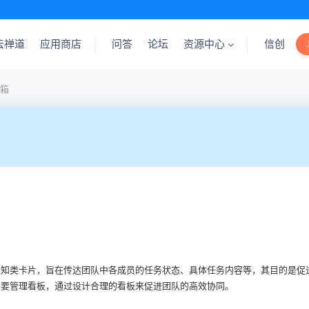
云禅道
应用商店
问答
论坛
资源中心
信创
箱
通知类卡片，旨在传达团队中各成员的任务状态、具体任务内容等，其目的是促
需要管理看板，通过设计合理的看板来促进团队的高效协同。