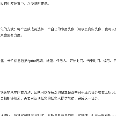
看板的相应位置中，以便随时查询。
视化的方式：每个团队成员选择一个自己的专属头像（可以是真实头像，也可以
约束会更有力度。
看板可视化：卡片信息包括Sprint周期、标题、任务人、开始时间、结束时间、编
值快速地从左向右流动，团队可以在每次的站立会议中对积压的任务项做上标记
成员都能够知道，需要对该项任务的任务人提供帮助，完成这一任务。
加速进行。与其它敏捷方法相比，看板更具有更强的可实施性，但单一的看板无