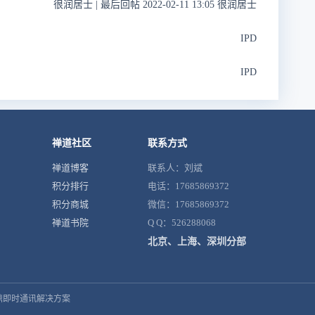
很润居士
|
最后回帖 2022-02-11 13:05 很润居士
IPD
IPD
禅道社区
联系方式
禅道博客
联系人：刘斌
积分排行
电话：17685869372
积分商城
微信：17685869372
禅道书院
Q Q：526288068
北京、上海、深圳分部
鼎即时通讯解决方案