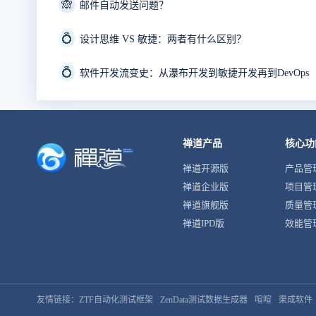
🙈
邮件自动发送问题？
💍
设计思维 VS 敏捷：两者有什么区别？
💍
软件开发流变史：从瀑布开发到敏捷开发再到DevOps
禅道产品
核心功
禅道开源版
产品管
禅道企业版
项目管
禅道旗舰版
质量管
禅道IPD版
效能管
友情链接：
ZTF自动化测试框架
ZenData测试数据生成器
喧喧
渠成软件