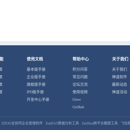
能
使用文档
帮助中心
关于我们
理
基本版手册
积分问答
关于我们
理
企业版手册
常见问题
禅道软件
理
旗舰版手册
论坛交流
最新动态
理
IPD版手册
使用视频
禅道活动
开发中心手册
Gitee
GitHub
ZDOO全协同企业管理软件
ZenDAS数据分析工具
ZenShot跨平台截图工具
飞信