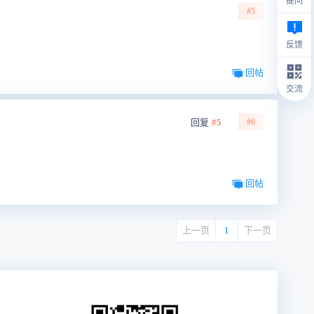
提问
#5
反馈
回帖
交流
回复
#5
#6
回帖
上一页
1
下一页