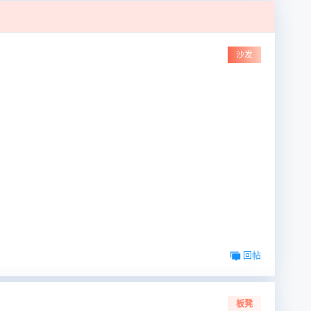
沙发
回帖
板凳