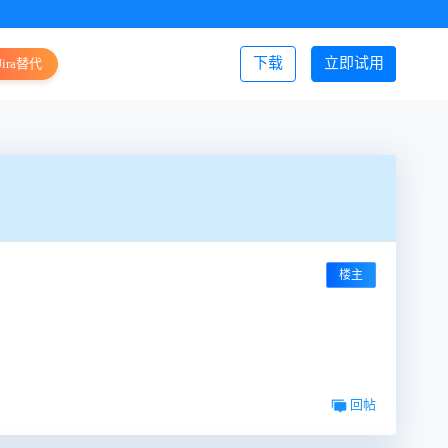
下载
立即试用
Jira替代
登录/注册
楼主
回帖