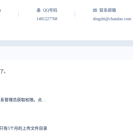
)
QQ号码
联系邮箱
1481227768
dingzhi@chandao.com
写了。
抱歉，您无权访问『首页』模块的『首页』功能。请联系管理员获取权限。点击后退返回上页。
中只有5个月的上传文件目录