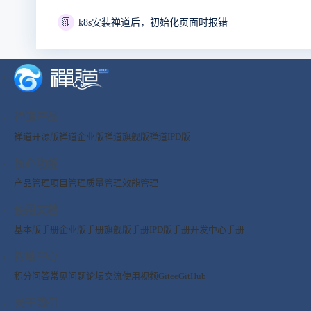
📗
k8s安装禅道后，初始化页面时报错
禅道产品
禅道开源版
禅道企业版
禅道旗舰版
禅道IPD版
核心功能
产品管理
项目管理
质量管理
效能管理
使用文档
基本版手册
企业版手册
旗舰版手册
IPD版手册
开发中心手册
帮助中心
积分问答
常见问题
论坛交流
使用视频
Gitee
GitHub
关于我们