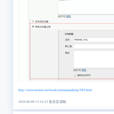
http://www.zentao.net/book/zentaopmshelp/393.html
2020-06-09 13:14:25 张玉洁 回帖