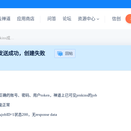
云禅道
应用商店
问答
论坛
资源中心
信创
禅道开源版12.3.2，添加jenkins成功，构建命令发送成功，创建失败
命令发送成功，创建失败
回帖
ins正确的账号、密码、用户token，禅道上已可见jenkins的job
能正常
&jobID=1状态200，无response data