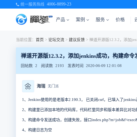
统一服务热线
4006-8899-23
产品
案例
服务
价格
当前位置：
首页
>
论坛交流
>
建议反馈
>
禅道开源版12.3.2，添加jenkins成功，构建
回帖数
2
阅读数
2193
发表时间
2020-06-09 12:01:08
🌼
海瑞
无门派
1、Jenkins使用的是老版本2.190.3， 已关闭csrf，已填入了jenk
2、构建里已添加本地的代码库，代码栏里同步和版本差异比对功
3、构建命令发送成功，创建失败，
接口index.php?m=job&f=exec
4、构建日志为空