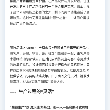
据用户需求重新定义价值
。在产品设计与开发阶段，往往
开发出的三个产品功能只有一个符合用户需求。那么，除
了这个刚需功能是必要的之外，剩下的两个功能造成了资
源浪费。这时公司要注重消除“额外功能”——让用户需求
拉动产品价值流动。
服装品牌
ZARA
的生产理念是
“只设计用户需要的产品”
，
将客户、经理、销售、设计各部门串联到一起，由客户需
求最终拉动总部供应。在对门店销售调查与客户意见反馈
的收集汇总后，设计师可以按需进行适合的风格设计；同
样商店的POS终端都能精确监控销售情况，以便总部及时
就供求做出必要的战略决策。由于商品交付灵活、精准反
映需求，ZARA实现了销售利润最大化。
二、生产过程的“灵活”
“精益生产”以
流水线
为基础，但一人一任务的形式有较