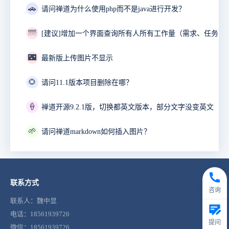
🚗
请问禅道为什么使用php而不是java进行开发？
🌁
🌃
最新版上传图片不显示
🌻
请问11.1版本项目删除在哪？
🍦
禅道开源9.2.1版，切换都英文版本，部分文字没变英文
🌱
请问禅道markdown如何插入图片？
联系方式
咨询
联系人：魏中显
电话：18561939726
提问
微信：18561939726